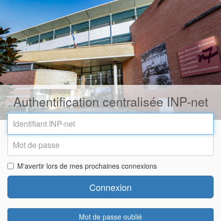
Authentification centralisée INP-net
Identifiant
INP-
net
Mot
de
passe
M'avertir lors de mes prochaines connexions
Connexion
Mot de passe oublié